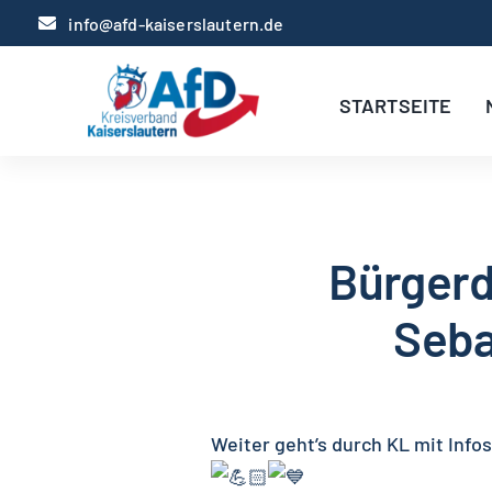
Zum
info@afd-kaiserslautern.de
Inhalt
springen
STARTSEITE
Bürgerd
Seba
Weiter geht’s durch KL mit Info