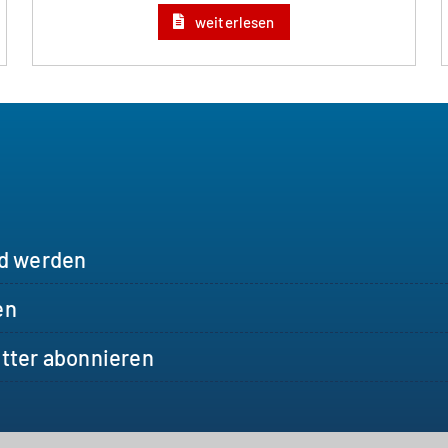
weiterlesen
ed werden
en
tter abonnieren