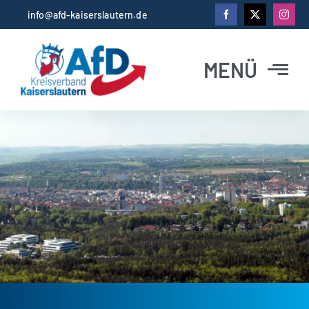
Zum
info@afd-kaiserslautern.de
Inhalt
springen
MENÜ
Startseite
News
Abgeordnete
Vorstand
Kontakt