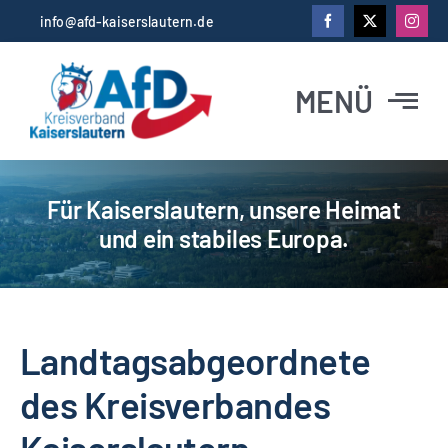
Zum
info@afd-kaiserslautern.de
Inhalt
springen
MENÜ
Startseite
Für Kaiserslautern, unsere Heimat
und ein stabiles Europa.
News
Abgeordnete
Landtagsabgeordnete
Vorstand
des Kreisverbandes
Kontakt