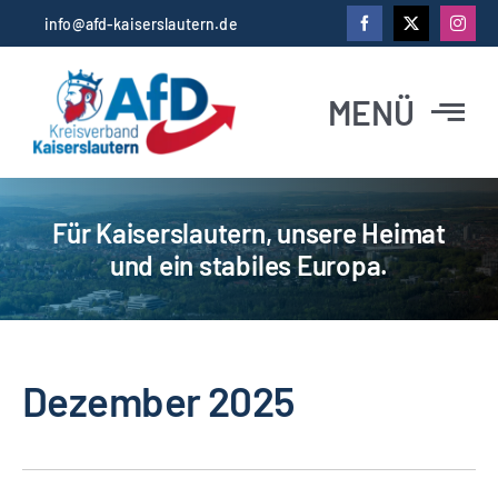
Zum
info@afd-kaiserslautern.de
Inhalt
springen
MENÜ
Startseite
Für Kaiserslautern, unsere Heimat
und ein stabiles Europa.
News
Abgeordnete
Dezember 2025
Vorstand
Kontakt